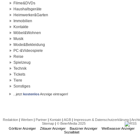
Filme&DVDs
Haushaltsgeräte
Heimwerker&Garten
Immobilien
Kontakte
Möbel&Wohnen
Musik
Mode&Bekleidung
PC-&Videospiele
Reise
Spielzeug
Technik
Tickets
Tiere
Sonstiges
...jetzt
kostenlos
Anzeige eintragen!
Redaktion
|
Werben
|
Partner
|
Kontakt
|
AGB
|
Impressum & Datenschutzerklärung
|
Archi
Sitemap
|
© BeierMedia 2025
Görlitzer Anzeiger
Zittauer Anzeiger
Bautzner Anzeiger
Weißwasser Anzeiger
Sozialblatt