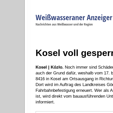
Weißwasseraner Anzeiger
Navigation
Nachrichten aus Weißwasser und der Region
Menüpunkte
Weißwasser
Weißwasser
Weißwasser
Weißwasser
We
Startseite
Politik
Gesellschaft
Wirtschaft
Se
Kosel voll gesperr
Kosel | Kózło.
Noch immer sind Schäden 
auch der Grund dafür, weshalb vom 17. 
8416 in Kosel am Ortsausgang in Richtun
Dort wird im Auftrag des Landkreises Gör
Fahrbahnbefestigung erneuert. Wer als A
ist, wird direkt vom bauausführenden Un
informiert.