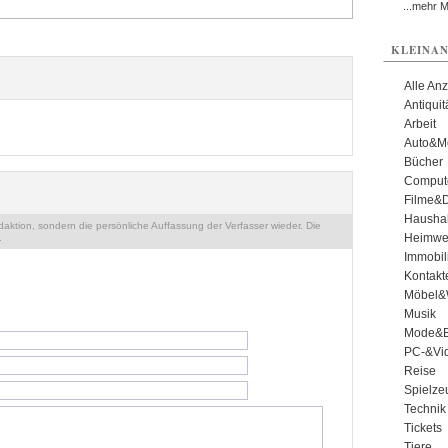
...mehr 
KLEINAN
Alle An
Antiqui
Arbeit
Auto&Mo
Bücher
Comput
Filme&
Haushal
ktion, sondern die persönliche Auffassung der Verfasser wieder. Die
Heimwe
.
Immobil
Kontakt
Möbel&
Musik
Mode&B
PC-&Vid
Reise
Spielze
Technik
Tickets
Tiere