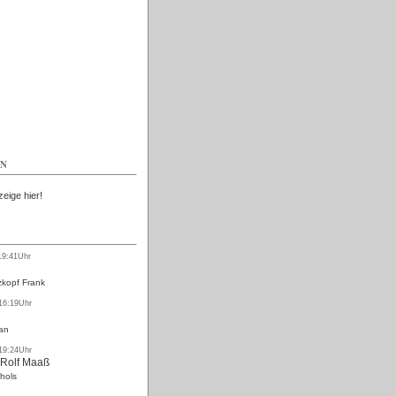
Kostenlos
EN
zeige hier!
19:41Uhr
kopf Frank
 16:19Uhr
an
 19:24Uhr
 Rolf Maaß
hols