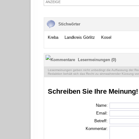
ANZEIGE
Stichwörter
Kreba
Landkreis Görlitz
Kosel
Lesermeinungen (0)
Lesermeinungen geben nicht unbedingt die Auffassung der Reda
Redaktion behält sich das Recht zu sinnwahrender Kürzung vor
Schreiben Sie Ihre Meinung!
Name:
Email:
Betreff:
Kommentar: