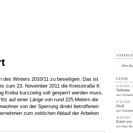
ißwasser
Weißwasser
Weißwasser
Weißwasser
Weißwasser
Weißwasser
rvice
Verkehr
Gesundheit
Kultur
Sport
Termine
ANZEIG
t
...Ihre An
des Winters 2010/11 zu beseitigen. Das ist
LESER
bis zum 23. November 2011 die Kreisstraße K
11.03.2024 - 
Teilhabe
g Kreba kurzzeitig voll gesperrt werden muss.
von Schwarz
litz auf einer Länge von rund 225 Metern die
27.01.2020 -
nwohner von der Sperrung direkt betroffenen
Gruß
von Sebasti
ternehmen zum zeitlichen Ablauf der Arbeiten
30.09.2014 -
Enkel von
von Alan Nic