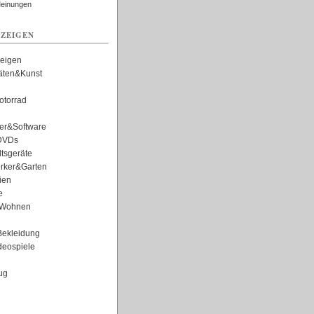
Meinungen
ZEIGEN
zeigen
täten&Kunst
torrad
er&Software
DVDs
tsgeräte
rker&Garten
ien
e
Wohnen
ekleidung
eospiele
ug