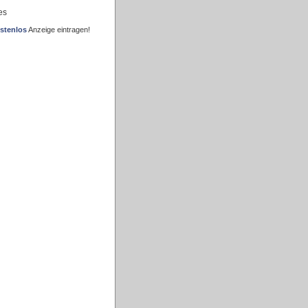
es
stenlos
Anzeige eintragen!