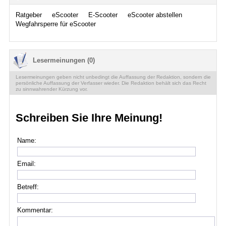
Ratgeber
eScooter
E-Scooter
eScooter abstellen
Wegfahrsperre für eScooter
Lesermeinungen (0)
Lesermeinungen geben nicht unbedingt die Auffassung der Redaktion, sondern die
persönliche Auffassung der Verfasser wieder. Die Redaktion behält sich das Recht
zu sinnwahrender Kürzung vor.
Schreiben Sie Ihre Meinung!
Name:
Email:
Betreff:
Kommentar: