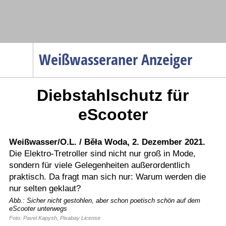
Navigation
Weißwasseraner Anzeiger
Startseite
Diebstahlschutz für
Menüpunkte
Politik
eScooter
Gesellschaft
Wirtschaft
Weißwasser/O.L. / Běła Woda, 2. Dezember 2021.
Die Elektro-Tretroller sind nicht nur groß in Mode,
Service
sondern für viele Gelegenheiten außerordentlich
Verkehr
praktisch. Da fragt man sich nur: Warum werden die
nur selten geklaut?
Gesundheit
Abb.: Sicher nicht gestohlen, aber schon poetisch schön auf dem
Kultur
eScooter unterwegs
Foto: Pavel Kapysh, Pixabay License
Sport