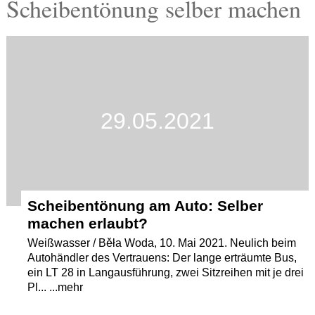
Scheibentönung selber machen
Termine
Kostenlos
29.05.2021
Scheibentönung am Auto: Selber
machen erlaubt?
Weißwasser / Běła Woda, 10. Mai 2021. Neulich beim
Autohändler des Vertrauens: Der lange erträumte Bus,
ein LT 28 in Langausführung, zwei Sitzreihen mit je drei
Pl... ...mehr