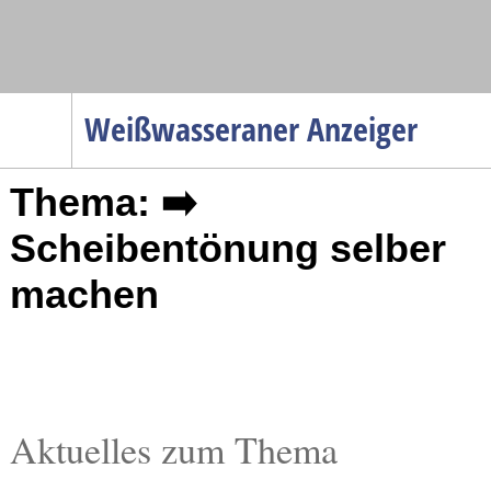
Navigation
Weißwasseraner Anzeiger
Startseite
Thema: ➡️
Menüpunkte
Politik
Scheibentönung selber
Gesellschaft
machen
Wirtschaft
Service
Verkehr
Gesundheit
Aktuelles zum Thema
Kultur
Sport