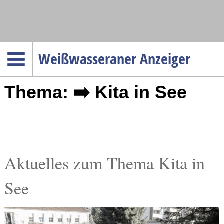
Navigation
Weißwasseraner Anzeiger
Startseite
Thema: ➡️ Kita in See
Menüpunkte
Politik
Gesellschaft
Wirtschaft
Service
Aktuelles zum Thema Kita in
Verkehr
See
Gesundheit
Kultur
Sport