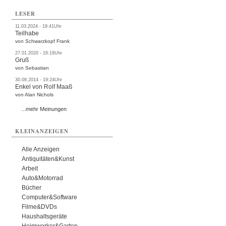
LESER
11.03.2024 - 19:41Uhr
Teilhabe
von Schwarzkopf Frank
27.01.2020 - 16:19Uhr
Gruß
von Sebastian
30.09.2014 - 19:24Uhr
Enkel von Rolf Maaß
von Alan Nichols
...mehr Meinungen
KLEINANZEIGEN
Alle Anzeigen
Antiquitäten&Kunst
Arbeit
Auto&Motorrad
Bücher
Computer&Software
Filme&DVDs
Haushaltsgeräte
Heimwerker&Garten