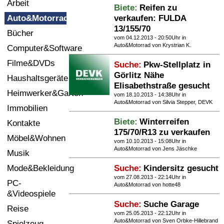
Arbeit
Biete:
Reifen zu
Termine
Auto&Motorrad
verkaufen: FULDA
13/155/70
Kostenlos
Bücher
vom 04.12.2013 - 20:50Uhr in
Auto&Motorrad
von Krystrian K.
Computer&Software
Filme&DVDs
Suche:
Pkw-Stellplatz in
Görlitz Nähe
Haushaltsgeräte
Elisabethstraße gesucht
Heimwerker&Garten
vom 18.10.2013 - 14:38Uhr in
Auto&Motorrad
von Silvia Stepper, DEVK
Immobilien
Biete:
Winterreifen
Kontakte
175/70/R13 zu verkaufen
Möbel&Wohnen
vom 10.10.2013 - 15:08Uhr in
Auto&Motorrad
von Jens Jäschke
Musik
Mode&Bekleidung
Suche:
Kindersitz gesucht
vom 27.08.2013 - 22:14Uhr in
PC-
Auto&Motorrad
von hotte48
&Videospiele
Suche:
Suche Garage
Reise
vom 25.05.2013 - 22:12Uhr in
Auto&Motorrad
von Sven Orbke-Hillebrand
Spielzeug