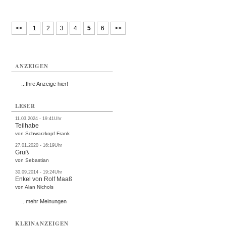
<<
1
2
3
4
5
6
>>
ANZEIGEN
...Ihre Anzeige hier!
LESER
11.03.2024 - 19:41Uhr
Teilhabe
von Schwarzkopf Frank
27.01.2020 - 16:19Uhr
Gruß
von Sebastian
30.09.2014 - 19:24Uhr
Enkel von Rolf Maaß
von Alan Nichols
...mehr Meinungen
KLEINANZEIGEN