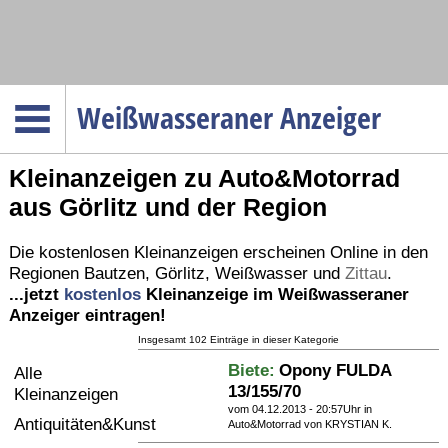
Navigation
Weißwasseraner Anzeiger
Startseite
Kleinanzeigen zu Auto&Motorrad
Menüpunkte
aus Görlitz und der Region
Politik
Gesellschaft
Die kostenlosen Kleinanzeigen erscheinen Online in den
Regionen
Bautzen
,
Görlitz
,
Weißwasser
und
Zittau
.
Wirtschaft
...jetzt
kostenlos
Kleinanzeige im Weißwasseraner
Service
Anzeiger eintragen!
Verkehr
Insgesamt 102 Einträge in dieser Kategorie
Biete:
Opony FULDA
Alle
Gesundheit
13/155/70
Kleinanzeigen
Kultur
vom 04.12.2013 - 20:57Uhr in
Antiquitäten&Kunst
Auto&Motorrad
von KRYSTIAN K.
Sport