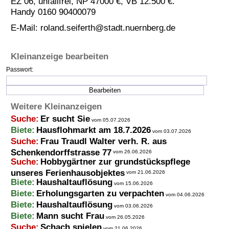
EZ 06, unfallfrei, NP 47000 €, VB 12.500 €.
Handy 0160 90400079
Termine
E-Mail:
roland.seiferth@stadt.nuernberg.de
Kostenlos
Kleinanzeige bearbeiten
Passwort:
Weitere Kleinanzeigen
Suche:
Er sucht Sie
vom 05.07.2026
Biete:
Hausflohmarkt am 18.7.2026
vom 03.07.2026
Suche:
Frau Traudl Walter verh. R. aus
Schenkendorffstrasse 77
vom 26.06.2026
Suche:
Hobbygärtner zur grundstückspflege
unseres Ferienhausobjektes
vom 21.06.2026
Biete:
Haushaltauflösung
vom 15.06.2026
Biete:
Erholungsgarten zu verpachten
vom 04.06.2026
Biete:
Haushaltauflösung
vom 03.06.2026
Biete:
Mann sucht Frau
vom 26.05.2026
Suche:
Schach spielen
vom 21.06.2026