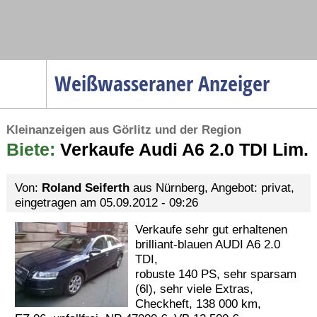
Navigation
Weißwasseraner Anzeiger
Startseite
Kleinanzeigen aus Görlitz und der Region
Menüpunkte
Biete:
Politik
Verkaufe Audi A6 2.0 TDI Lim.
Gesellschaft
Von:
Roland Seiferth
aus Nürnberg, Angebot: privat,
Wirtschaft
eingetragen am 05.09.2012 - 09:26
Service
Verkaufe sehr gut erhaltenen
Verkehr
brilliant-blauen AUDI A6 2.0
TDI,
Gesundheit
robuste 140 PS, sehr sparsam
(6l), sehr viele Extras,
Kultur
Checkheft, 138 000 km,
Sport