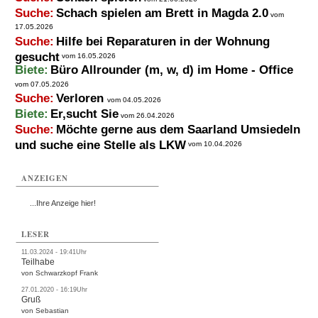
Suche:
Schach spielen am Brett in Magda 2.0
vom
17.05.2026
Suche:
Hilfe bei Reparaturen in der Wohnung
gesucht
vom 16.05.2026
Biete:
Büro Allrounder (m, w, d) im Home - Office
vom 07.05.2026
Suche:
Verloren
vom 04.05.2026
Biete:
Er,sucht Sie
vom 26.04.2026
Suche:
Möchte gerne aus dem Saarland Umsiedeln
und suche eine Stelle als LKW
vom 10.04.2026
ANZEIGEN
...Ihre Anzeige hier!
LESER
11.03.2024 - 19:41Uhr
Teilhabe
von Schwarzkopf Frank
27.01.2020 - 16:19Uhr
Gruß
von Sebastian