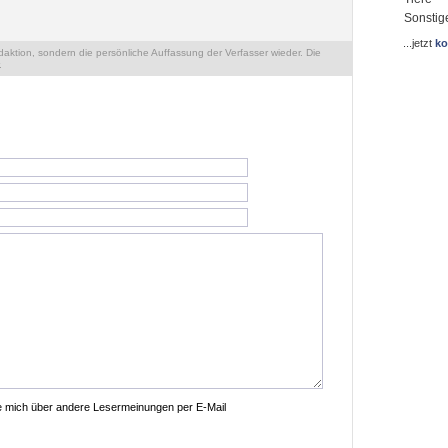
Sonstig
...jetzt
ko
ktion, sondern die persönliche Auffassung der Verfasser wieder. Die
.
ie mich über andere Lesermeinungen per E-Mail