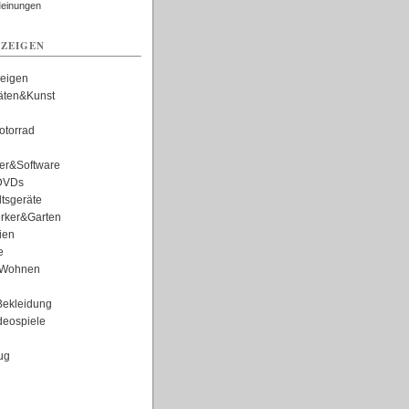
Meinungen
ZEIGEN
zeigen
täten&Kunst
torrad
er&Software
DVDs
tsgeräte
rker&Garten
ien
e
Wohnen
ekleidung
eospiele
ug