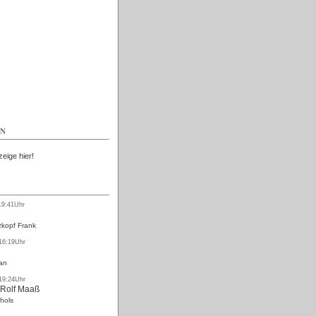
Kostenlos
EN
zeige hier!
19:41Uhr
kopf Frank
 16:19Uhr
an
 19:24Uhr
 Rolf Maaß
hols