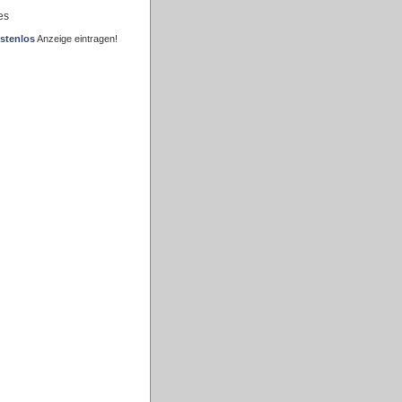
es
stenlos
Anzeige eintragen!