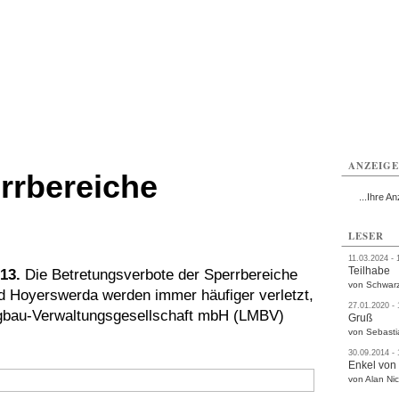
ißwasser
Weißwasser
Weißwasser
Weißwasser
Weißwasser
Weißwasser
rvice
Verkehr
Gesundheit
Kultur
Sport
Termine
ANZEIG
rrbereiche
...Ihre An
LESER
11.03.2024 - 
Teilhabe
13.
Die Betretungsverbote der Sperrbereiche
von Schwarz
d Hoyerswerda werden immer häufiger verletzt,
27.01.2020 -
ergbau-Verwaltungsgesellschaft mbH (LMBV)
Gruß
von Sebasti
30.09.2014 -
Enkel von
von Alan Nic