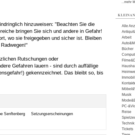
...mehr 
KLEINAN
indringlich hinzuweisen: "Beachten Sie die
Alle An
reiche bringen Sie sich und andere in Gefahr!
Antiqui
t, wo sie freigegeben und sicher ist. Bleiben
Arbeit
Auto&Mo
n Radwegen!“
Bücher
Comput
ötzlichen Rutschungen oder
Filme&
re Gefahren lauern - sind durch auffällige
Haushal
Heimwe
ensgefahr!) gekennzeichnet. Das bleibt so, bis
Immobil
Kontakt
Möbel&
Musik
Mode&B
PC-&Vid
Reise
pe Senftenberg
Setzungserscheinungen
Spielze
Technik
Tickets
Tiere