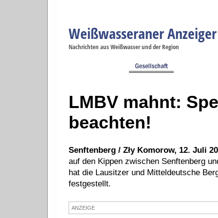
Weißwasseraner Anzeiger
Navigation
Nachrichten aus Weißwasser und der Region
Menüpunkte
Weißwasser
Weißwasser
Weißwasser
Weißwasser
We
Startseite
Politik
Gesellschaft
Wirtschaft
Se
LMBV mahnt: Spe
beachten!
Senftenberg / Zły Komorow, 12. Juli 20
auf den Kippen zwischen Senftenberg un
hat die Lausitzer und Mitteldeutsche B
festgestellt.
ANZEIGE