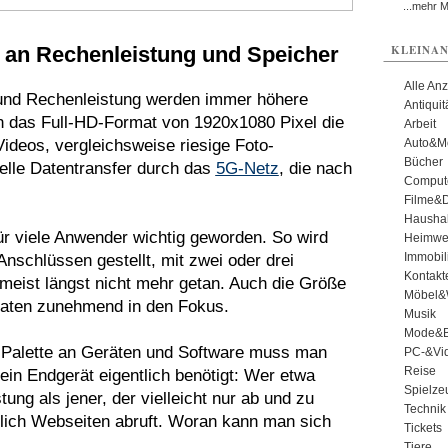
...mehr 
an Rechenleistung und Speicher
KLEINAN
Alle An
z und Rechenleistung werden immer höhere
Antiqui
en das Full-HD-Format von 1920x1080 Pixel die
Arbeit
ideos, vergleichsweise riesige Foto-
Auto&Mo
Bücher
elle Datentransfer durch das
5G-Netz
, die nach
Comput
Filme&
Haushal
für viele Anwender wichtig geworden. So wird
Heimwe
Immobil
Anschlüssen gestellt, mit zwei oder drei
Kontakt
eist längst nicht mehr getan. Auch die Größe
Möbel&
raten zunehmend in den Fokus.
Musik
Mode&B
 Palette an Geräten und Software muss man
PC-&Vid
Reise
in Endgerät eigentlich benötigt: Wer etwa
Spielze
ung als jener, der vielleicht nur ab und zu
Technik
tlich Webseiten abruft. Woran kann man sich
Tickets
Tiere