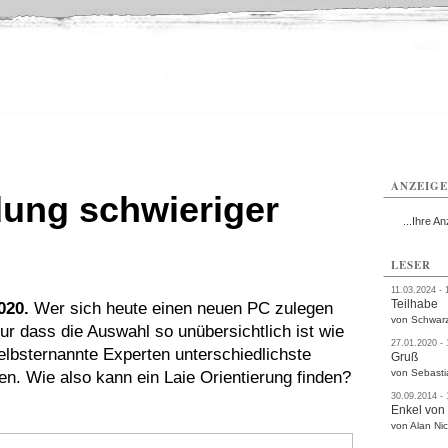
ißwasser
Weißwasser
Weißwasser
Weißwasser
Weißwasser
Weißwasser
rvice
Verkehr
Gesundheit
Kultur
Sport
Termine
ANZEIG
ung schwieriger
...Ihre An
LESER
11.03.2024 - 
Teilhabe
020.
Wer sich heute einen neuen PC zulegen
von Schwarz
ur dass die Auswahl so unübersichtlich ist wie
27.01.2020 -
selbsternannte Experten unterschiedlichste
Gruß
von Sebasti
n. Wie also kann ein Laie Orientierung finden?
30.09.2014 -
Enkel von
von Alan Nic