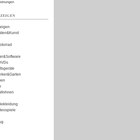
Meinungen
ZEIGEN
zeigen
täten&Kunst
torrad
er&Software
DVDs
tsgeräte
rker&Garten
ien
e
Wohnen
ekleidung
eospiele
ug