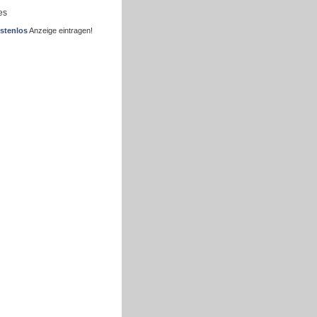
es
stenlos
Anzeige eintragen!