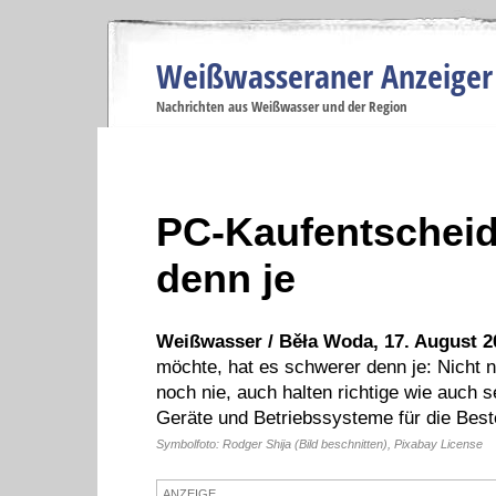
Weißwasseraner Anzeiger
Navigation
Nachrichten aus Weißwasser und der Region
Menüpunkte
Weißwasser
Weißwasser
Weißwasser
Weißwasser
We
Startseite
Politik
Gesellschaft
Wirtschaft
Se
PC-Kaufentscheid
denn je
Weißwasser / Běła Woda, 17. August 2
möchte, hat es schwerer denn je: Nicht n
noch nie, auch halten richtige wie auch 
Geräte und Betriebssysteme für die Beste
Symbolfoto: Rodger Shija (Bild beschnitten), Pixabay License
ANZEIGE