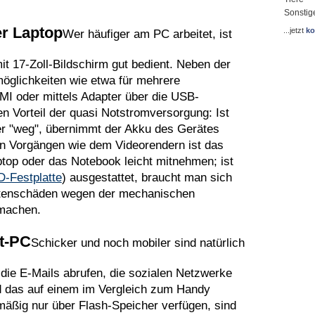
Sonstig
er Laptop
...jetzt
ko
Wer häufiger am PC arbeitet, ist
t 17-Zoll-Bildschirm gut bedient. Neben der
möglichkeiten wie etwa für mehrere
MI oder mittels Adapter über die USB-
n Vorteil der quasi Notstromversorgung: Ist
er "weg", übernimmt der Akku des Gerätes
ven Vorgängen wie dem Videorendern ist das
op oder das Notebook leicht mitnehmen; ist
-Festplatte
) ausgestattet, braucht man sich
attenschäden wegen der mechanischen
machen.
et-PC
Schicker und noch mobiler sind natürlich
 die E-Mails abrufen, die sozialen Netzwerke
 das auf einem im Vergleich zum Handy
mäßig nur über Flash-Speicher verfügen, sind