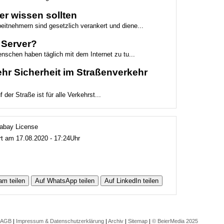
r wissen sollten
itnehmern sind gesetzlich verankert und diene...
r Server?
chen haben täglich mit dem Internet zu tu...
hr Sicherheit im Straßenverkehr
er Straße ist für alle Verkehrst...
ixabay License
ert am 17.08.2020 - 17:24Uhr
am teilen
Auf WhatsApp teilen
Auf LinkedIn teilen
AGB
|
Impressum & Datenschutzerklärung
|
Archiv
|
Sitemap
|
© BeierMedia 2025