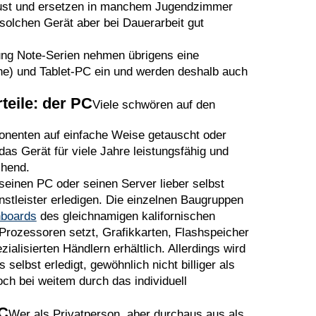
bust und ersetzen in manchem Jugendzimmer
olchen Gerät aber bei Dauerarbeit gut
ng Note-Serien nehmen übrigens eine
ne) und Tablet-PC ein und werden deshalb auch
teile: der PC
Viele schwören auf den
onenten auf einfache Weise getauscht oder
das Gerät für viele Jahre leistungsfähig und
hend.
einen PC oder seinen Server lieber selbst
tleister erledigen. Die einzelnen Baugruppen
nboards
des gleichnamigen kalifornischen
-Prozessoren setzt, Grafikkarten, Flashspeicher
ialisierten Händlern erhältlich. Allerdings wird
elbst erledigt, gewöhnlich nicht billiger als
och bei weitem durch das individuell
C
Wer als Privatperson, aber durchaus aus als