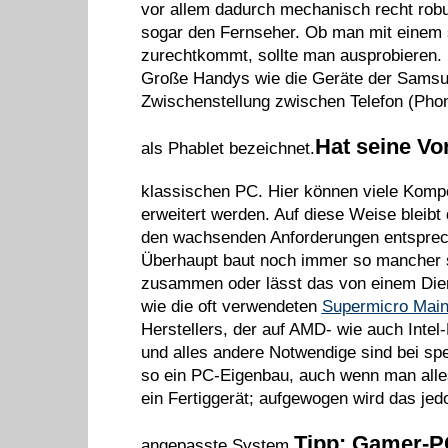
vor allem dadurch mechanisch recht ro
sogar den Fernseher. Ob man mit einem s
zurechtkommt, sollte man ausprobieren.
Große Handys wie die Geräte der Samsu
Zwischenstellung zwischen Telefon (Pho
Hat seine Vor
als Phablet bezeichnet.
klassischen PC. Hier können viele Komp
erweitert werden. Auf diese Weise bleibt 
den wachsenden Anforderungen entsprec
Überhaupt baut noch immer so mancher s
zusammen oder lässt das von einem Diens
wie die oft verwendeten
Supermicro Mai
Herstellers, der auf AMD- wie auch Intel
und alles andere Notwendige sind bei spez
so ein PC-Eigenbau, auch wenn man alles s
ein Fertiggerät; aufgewogen wird das jed
Tipp: Gamer-P
angepasste System.