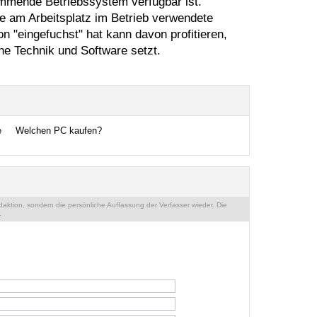
kommende Betriebssystem verfügbar ist.
ie am Arbeitsplatz im Betrieb verwendete
 "eingefuchst" hat kann davon profitieren,
he Technik und Software setzt.
e
Welchen PC kaufen?
ktion, sondern die persönliche Auffassung der Verfasser wieder. Die
.