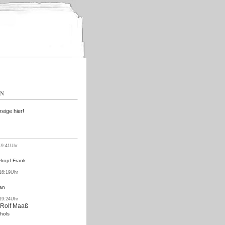
Kostenlos
EN
zeige hier!
19:41Uhr
kopf Frank
 16:19Uhr
an
 19:24Uhr
 Rolf Maaß
hols