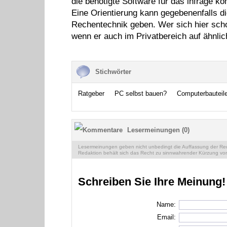
die benötigte Software für das infrage 
Eine Orientierung kann gegebenenfalls d
Rechentechnik geben. Wer sich hier schon
wenn er auch im Privatbereich auf ähnlic
Stichwörter
Ratgeber
PC selbst bauen?
Computerbauteil
Lesermeinungen (0)
Lesermeinungen geben nicht unbedingt die Auffassung der Reda
Redaktion behält sich das Recht zu sinnwahrender Kürzung vor
Schreiben Sie Ihre Meinung!
Name:
Email: