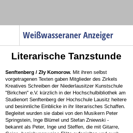
Navigation
Weißwasseraner Anzeiger
Startseite
Literarische Tanzstunde
Menüpunkte
Politik
Gesellschaft
Senftenberg / Zły Komorow.
Mit ihren selbst
vorgetragenen Texten gaben Mitglieder des Zirkels
Wirtschaft
Kreatives Schreiben der Niederlausitzer Kunstschule
Service
"Birkchen" e.V. kürzlich in der Hochschulbibliothek am
Studienort Senftenberg der Hochschule Lausitz heitere
Verkehr
und besinnliche Einblicke in ihr literarisches Schaffen.
Gesundheit
Begleitet wurden sie dabei von den Musikern Peter
Springstein, Inge Blümel und Stefan Zniewski -
Kultur
bekannt als Peter, Inge und Steffen, die mit Gitarre,
Sport