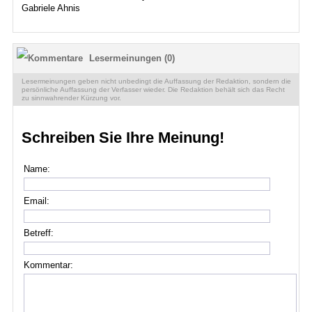
Gabriele Ahnis
Lesermeinungen (0)
Lesermeinungen geben nicht unbedingt die Auffassung der Redaktion, sondern die
persönliche Auffassung der Verfasser wieder. Die Redaktion behält sich das Recht
zu sinnwahrender Kürzung vor.
Schreiben Sie Ihre Meinung!
Name:
Email:
Betreff:
Kommentar: