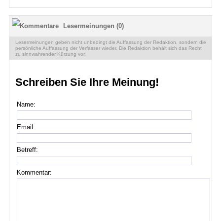
Lesermeinungen (0)
Lesermeinungen geben nicht unbedingt die Auffassung der Redaktion, sondern die
persönliche Auffassung der Verfasser wieder. Die Redaktion behält sich das Recht
zu sinnwahrender Kürzung vor.
Schreiben Sie Ihre Meinung!
Name:
Email:
Betreff:
Kommentar: