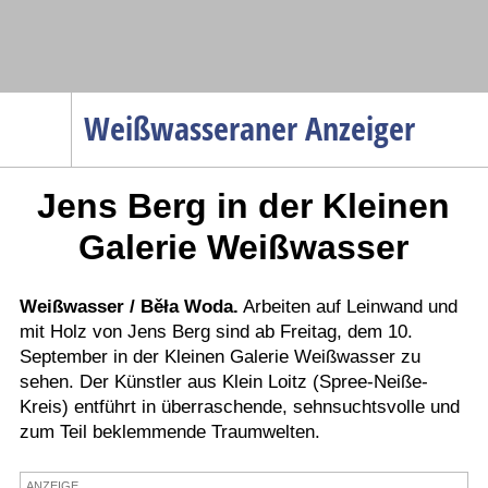
Navigation
Weißwasseraner Anzeiger
Startseite
Jens Berg in der Kleinen
Menüpunkte
Politik
Galerie Weißwasser
Gesellschaft
Wirtschaft
Weißwasser / Běła Woda.
Arbeiten auf Leinwand und
mit Holz von Jens Berg sind ab Freitag, dem 10.
Service
September in der Kleinen Galerie Weißwasser zu
Verkehr
sehen. Der Künstler aus Klein Loitz (Spree-Neiße-
Kreis) entführt in überraschende, sehnsuchtsvolle und
Gesundheit
zum Teil beklemmende Traumwelten.
Kultur
Sport
ANZEIGE