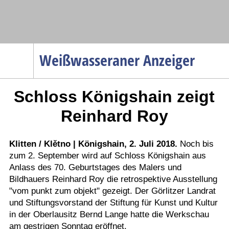
Navigation
Weißwasseraner Anzeiger
Startseite
Schloss Königshain zeigt
Menüpunkte
Politik
Reinhard Roy
Gesellschaft
Wirtschaft
Klitten / Klětno | Königshain, 2. Juli 2018.
Noch bis
zum 2. September wird auf Schloss Königshain aus
Service
Anlass des 70. Geburtstages des Malers und
Verkehr
Bildhauers Reinhard Roy die retrospektive Ausstellung
"vom punkt zum objekt" gezeigt. Der Görlitzer Landrat
Gesundheit
und Stiftungsvorstand der Stiftung für Kunst und Kultur
Kultur
in der Oberlausitz Bernd Lange hatte die Werkschau
am gestrigen Sonntag eröffnet.
Sport