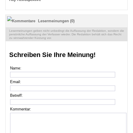
Lesermeinungen (0)
Lesermeinungen geben nicht unbedingt die Auffassung der Redaktion, sondern die
persönliche Auffassung der Verfasser wieder. Die Redaktion behält sich das Recht
zu sinnwahrender Kürzung vor.
Schreiben Sie Ihre Meinung!
Name:
Email:
Betreff:
Kommentar: