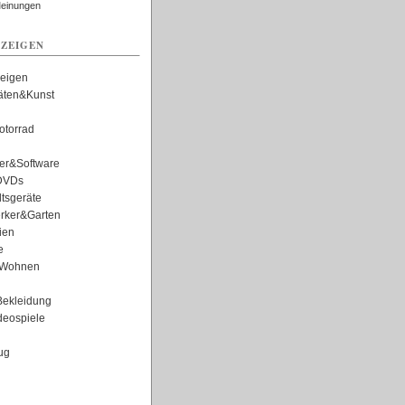
Meinungen
ZEIGEN
zeigen
täten&Kunst
torrad
er&Software
DVDs
tsgeräte
rker&Garten
ien
e
Wohnen
ekleidung
eospiele
ug