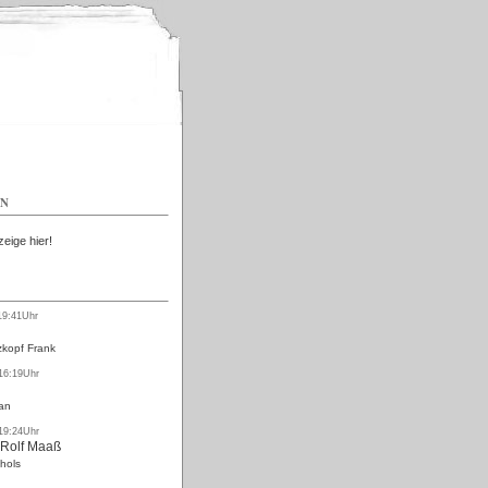
Kostenlos
EN
zeige hier!
19:41Uhr
kopf Frank
 16:19Uhr
an
 19:24Uhr
 Rolf Maaß
hols