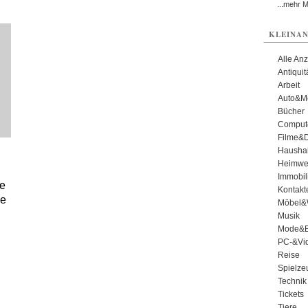
...mehr 
KLEINAN
Alle An
Antiqui
Arbeit
Auto&Mo
Bücher
Comput
Filme&
Haushal
Heimwe
Immobil
te
Kontakt
ie
Möbel&
Musik
Mode&B
PC-&Vid
Reise
Spielze
Technik
Tickets
Tiere