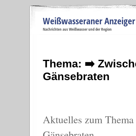
Weißwasseraner Anzeiger
Navigation
Nachrichten aus Weißwasser und der Region
Menüpunkte
Weißwasser
Weißwasser
Weißwasser
Weißwasser
We
Startseite
Politik
Gesellschaft
Wirtschaft
Se
Thema: ➡️ Zwisch
Gänsebraten
Aktuelles zum Thema 
Gänsebraten