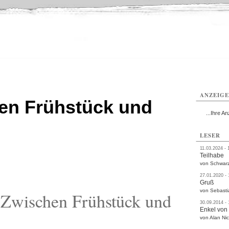
ißwasser
Weißwasser
Weißwasser
Weißwasser
Weißwasser
Weißwasser
rvice
Verkehr
Gesundheit
Kultur
Sport
Termine
ANZEIG
en Frühstück und
...Ihre An
LESER
11.03.2024 - 
Teilhabe
von Schwarz
27.01.2020 -
Gruß
von Sebasti
Zwischen Frühstück und
30.09.2014 -
Enkel von
von Alan Nic