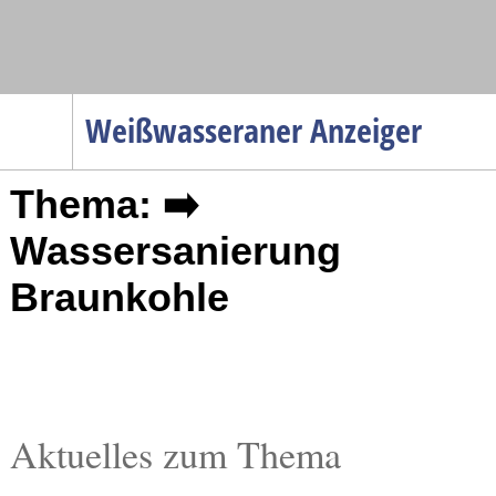
Navigation
Weißwasseraner Anzeiger
Startseite
Thema: ➡️
Menüpunkte
Politik
Wassersanierung
Gesellschaft
Braunkohle
Wirtschaft
Service
Verkehr
Gesundheit
Aktuelles zum Thema
Kultur
Sport