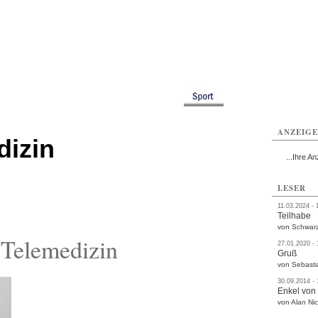
ißwasser
Weißwasser
Weißwasser
Weißwasser
Weißwasser
Weißwasser
rvice
Verkehr
Gesundheit
Kultur
Sport
Termine
ANZEIG
dizin
...Ihre An
LESER
11.03.2024 - 
Teilhabe
von Schwarz
Telemedizin
27.01.2020 -
Gruß
von Sebasti
30.09.2014 -
Enkel von
von Alan Nic