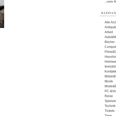
...mehr 
KLEINAN
Alle An
Antiqui
Arbeit
Auto&Mo
Bücher
Comput
Filme&
Haushal
Heimwe
Immobil
Kontakt
Möbel&
Musik
Mode&B
PC-&Vid
Reise
Spielze
Technik
Tickets
Tiere