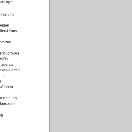
Meinungen
ZEIGEN
zeigen
täten&Kunst
torrad
er&Software
DVDs
tsgeräte
rker&Garten
ien
e
Wohnen
ekleidung
eospiele
ug