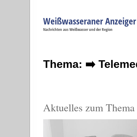
Weißwasseraner Anzeiger
Navigation
Nachrichten aus Weißwasser und der Region
Menüpunkte
Weißwasser
Weißwasser
Weißwasser
Weißwasser
We
Startseite
Politik
Gesellschaft
Wirtschaft
Se
Thema: ➡️ Teleme
Aktuelles zum Thema 