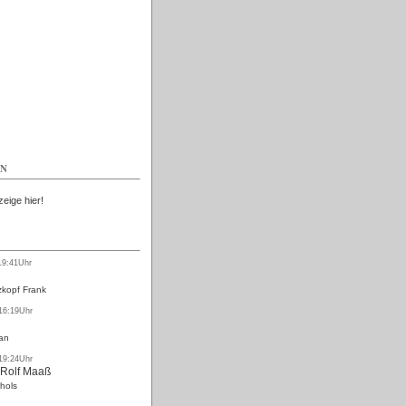
Kostenlos
EN
zeige hier!
19:41Uhr
kopf Frank
 16:19Uhr
an
 19:24Uhr
 Rolf Maaß
hols