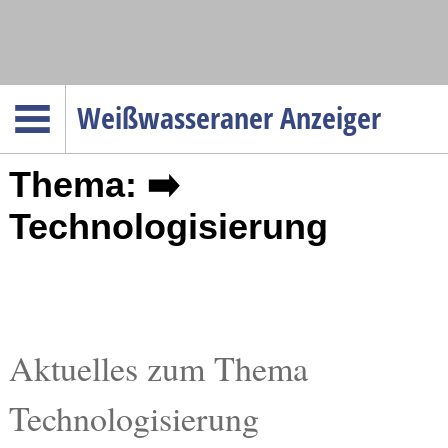
Navigation
Weißwasseraner Anzeiger
Startseite
Thema: ➡️
Menüpunkte
Politik
Technologisierung
Gesellschaft
Wirtschaft
Service
Verkehr
Aktuelles zum Thema
Gesundheit
Technologisierung
Kultur
Sport