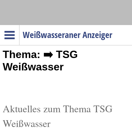
Navigation
Weißwasseraner Anzeiger
Startseite
Thema: ➡️ TSG
Menüpunkte
Politik
Weißwasser
Gesellschaft
Wirtschaft
Service
Verkehr
Aktuelles zum Thema TSG
Gesundheit
Weißwasser
Kultur
Sport