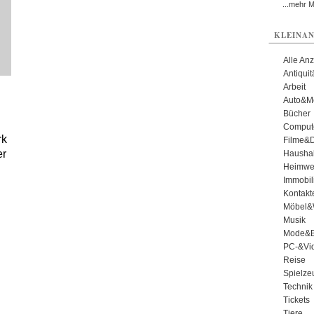
...mehr 
KLEINAN
Alle An
Antiqui
Arbeit
Auto&Mo
Bücher
Comput
rk
Filme&
er
Haushal
Heimwe
Immobil
Kontakt
Möbel&
Musik
Mode&B
PC-&Vid
Reise
Spielze
Technik
Tickets
Tiere