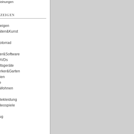
Meinungen
ZEIGEN
zeigen
täten&Kunst
torrad
er&Software
DVDs
tsgeräte
rker&Garten
ien
e
Wohnen
ekleidung
eospiele
ug