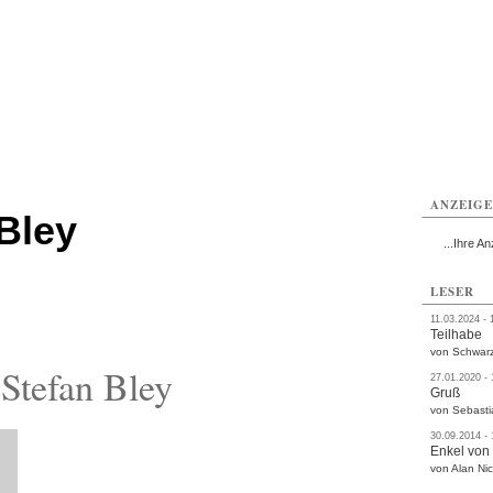
ißwasser
Weißwasser
Weißwasser
Weißwasser
Weißwasser
Weißwasser
rvice
Verkehr
Gesundheit
Kultur
Sport
Termine
ANZEIG
Bley
...Ihre An
LESER
11.03.2024 - 
Teilhabe
von Schwarz
Stefan Bley
27.01.2020 -
Gruß
von Sebasti
30.09.2014 -
Enkel von
von Alan Nic