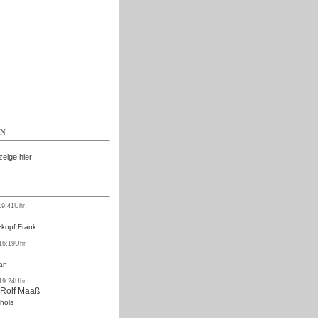
Kostenlos
EN
zeige hier!
19:41Uhr
kopf Frank
 16:19Uhr
an
 19:24Uhr
 Rolf Maaß
hols