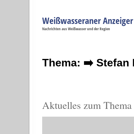
Weißwasseraner Anzeiger
Navigation
Nachrichten aus Weißwasser und der Region
Menüpunkte
Weißwasser
Weißwasser
Weißwasser
Weißwasser
We
Startseite
Politik
Gesellschaft
Wirtschaft
Se
Thema: ➡️ Stefan 
Aktuelles zum Thema 