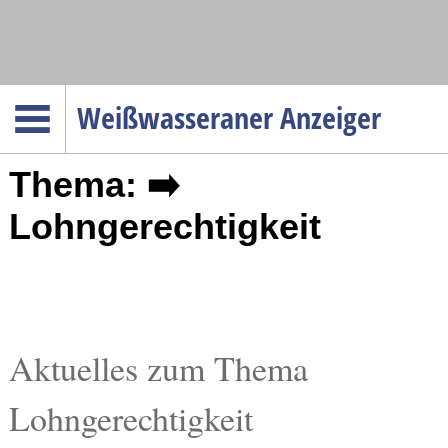
Navigation
Weißwasseraner Anzeiger
Startseite
Thema: ➡️
Menüpunkte
Politik
Lohngerechtigkeit
Gesellschaft
Wirtschaft
Service
Verkehr
Aktuelles zum Thema
Gesundheit
Lohngerechtigkeit
Kultur
Sport