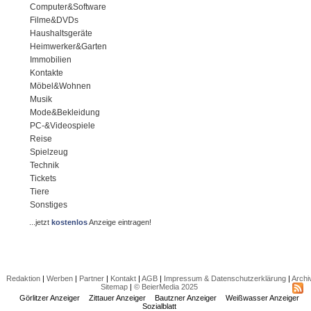
Computer&Software
Filme&DVDs
Haushaltsgeräte
Heimwerker&Garten
Immobilien
Kontakte
Möbel&Wohnen
Musik
Mode&Bekleidung
PC-&Videospiele
Reise
Spielzeug
Technik
Tickets
Tiere
Sonstiges
...jetzt
kostenlos
Anzeige eintragen!
Redaktion
|
Werben
|
Partner
|
Kontakt
|
AGB
|
Impressum & Datenschutzerklärung
|
Archi
Sitemap
|
© BeierMedia 2025
Görlitzer Anzeiger
Zittauer Anzeiger
Bautzner Anzeiger
Weißwasser Anzeiger
Sozialblatt