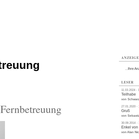
ißwasser
Weißwasser
Weißwasser
Weißwasser
Weißwasser
Weißwasser
rvice
Verkehr
Gesundheit
Kultur
Sport
Termine
ANZEIG
treuung
...Ihre An
LESER
11.03.2024 - 
Teilhabe
von Schwarz
Fernbetreuung
27.01.2020 -
Gruß
von Sebasti
30.09.2014 -
Enkel von
von Alan Nic