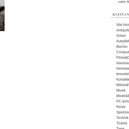
...mehr 
KLEINAN
Alle An
Antiqui
Arbeit
Auto&Mo
Bücher
Comput
Filme&
Haushal
Heimwe
Immobil
Kontakt
Möbel&
Musik
Mode&B
PC-&Vid
Reise
Spielze
Technik
Tickets
Tiere