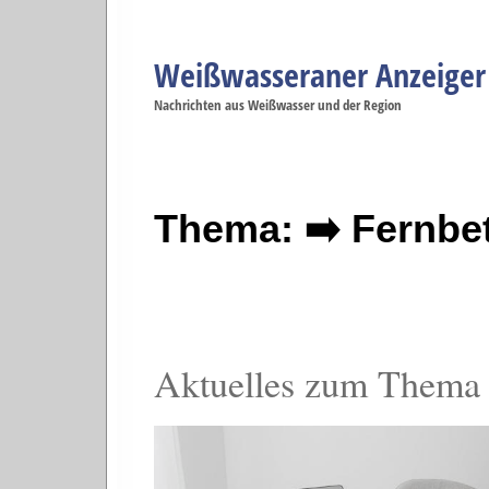
Weißwasseraner Anzeiger
Navigation
Nachrichten aus Weißwasser und der Region
Menüpunkte
Weißwasser
Weißwasser
Weißwasser
Weißwasser
We
Startseite
Politik
Gesellschaft
Wirtschaft
Se
Thema: ➡️ Fernbe
Aktuelles zum Thema 