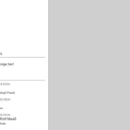
Kostenlos
EN
zeige hier!
19:41Uhr
kopf Frank
 16:19Uhr
an
 19:24Uhr
 Rolf Maaß
hols