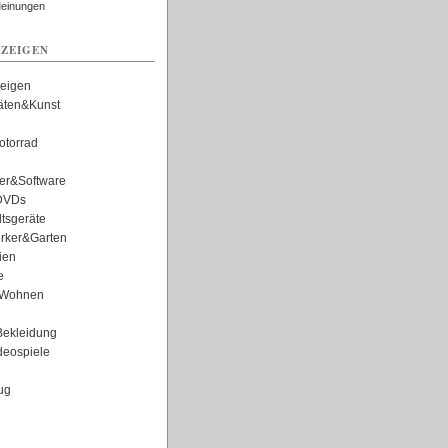
Meinungen
ZEIGEN
zeigen
täten&Kunst
torrad
er&Software
DVDs
tsgeräte
rker&Garten
ien
e
Wohnen
ekleidung
eospiele
ug