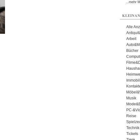
...mehr 
KLEINAN
Alle An
Antiqui
Arbeit
Auto&Mo
Bücher
Comput
Filme&
Haushal
Heimwe
Immobil
Kontakt
Möbel&
Musik
Mode&B
PC-&Vid
Reise
Spielze
Technik
Tickets
Tiere