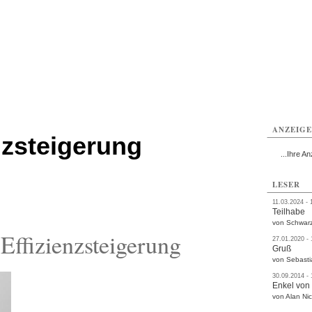
ißwasser
Weißwasser
Weißwasser
Weißwasser
Weißwasser
Weißwasser
rvice
Verkehr
Gesundheit
Kultur
Sport
Termine
ANZEIG
nzsteigerung
...Ihre An
LESER
11.03.2024 - 
Teilhabe
von Schwarz
ffizienzsteigerung
27.01.2020 -
Gruß
von Sebasti
30.09.2014 -
Enkel von
von Alan Nic