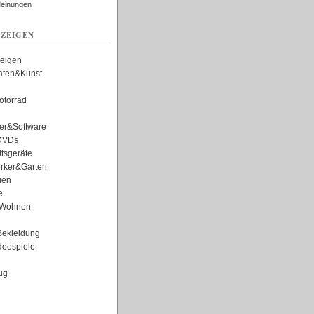
Meinungen
ZEIGEN
zeigen
täten&Kunst
torrad
er&Software
DVDs
tsgeräte
rker&Garten
ien
e
Wohnen
ekleidung
eospiele
ug