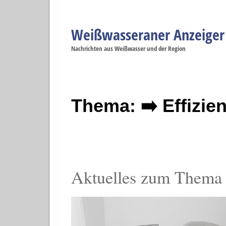
Weißwasseraner Anzeiger
Navigation
Nachrichten aus Weißwasser und der Region
Menüpunkte
Weißwasser
Weißwasser
Weißwasser
Weißwasser
We
Startseite
Politik
Gesellschaft
Wirtschaft
Se
Thema: ➡️ Effizie
Aktuelles zum Thema E