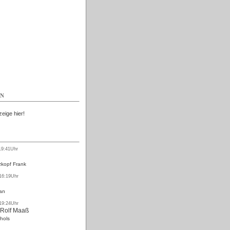
Kostenlos
EN
zeige hier!
19:41Uhr
kopf Frank
 16:19Uhr
an
 19:24Uhr
 Rolf Maaß
hols