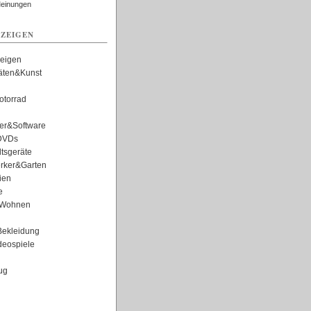
Meinungen
ZEIGEN
zeigen
täten&Kunst
torrad
er&Software
DVDs
tsgeräte
rker&Garten
ien
e
Wohnen
ekleidung
eospiele
ug