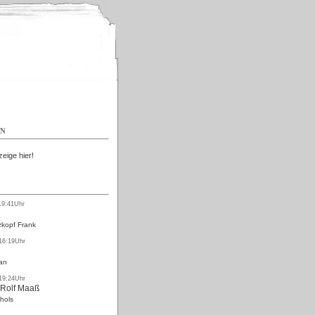
Kostenlos
EN
zeige hier!
19:41Uhr
kopf Frank
 16:19Uhr
an
 19:24Uhr
 Rolf Maaß
hols