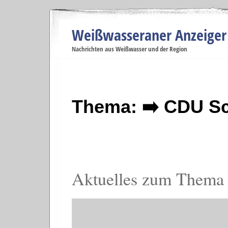
Weißwasseraner Anzeiger
Navigation
Nachrichten aus Weißwasser und der Region
Menüpunkte
Weißwasser
Weißwasser
Weißwasser
Weißwasser
We
Startseite
Politik
Gesellschaft
Wirtschaft
Se
Thema: ➡️ CDU Sc
Aktuelles zum Thema