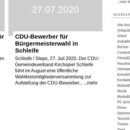
...mehr 
27.07.2020
KLEINAN
Alle An
Antiqui
ür
CDU-Bewerber für
Arbeit
Auto&Mo
Bürgermeisterwahl in
Bücher
Schleife
Comput
Filme&
rn
Schleife / Slepo, 27. Juli 2020. Der CDU-
Haushal
Gemeindeverband Kirchspiel Schleife
Heimwe
führt im August eine öffentliche
Immobil
Wahlkreismitgliederversammlung zur
Kontakt
Aufstellung der CDU-Bewerber... ...mehr
Möbel&
Musik
Mode&B
PC-&Vid
Reise
Spielze
Technik
Tickets
Tiere