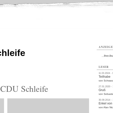
ißwasser
Weißwasser
Weißwasser
Weißwasser
Weißwasser
Weißwasser
rvice
Verkehr
Gesundheit
Kultur
Sport
Termine
ANZEIG
hleife
...Ihre An
LESER
11.03.2024 - 
Teilhabe
von Schwarz
 CDU Schleife
27.01.2020 -
Gruß
von Sebasti
30.09.2014 -
Enkel von
von Alan Nic