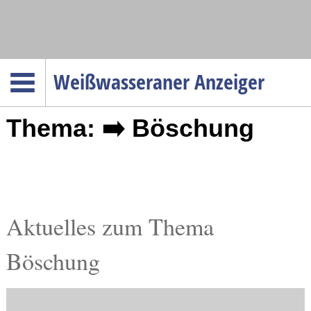
Navigation
Weißwasseraner Anzeiger
Startseite
Thema: ➡️ Böschung
Menüpunkte
Politik
Gesellschaft
Wirtschaft
Service
Aktuelles zum Thema
Verkehr
Böschung
Gesundheit
Kultur
Sport