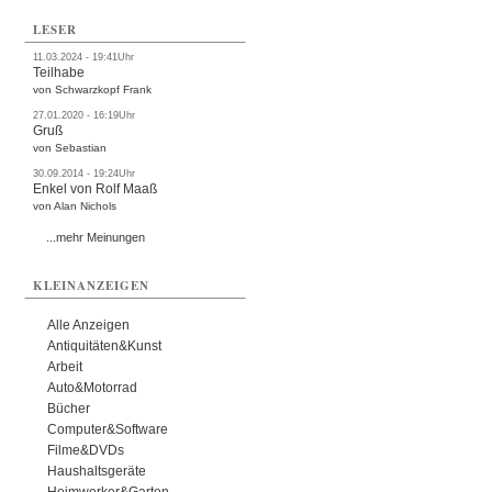
LESER
11.03.2024 - 19:41Uhr
Teilhabe
von Schwarzkopf Frank
27.01.2020 - 16:19Uhr
Gruß
von Sebastian
30.09.2014 - 19:24Uhr
Enkel von Rolf Maaß
von Alan Nichols
...mehr Meinungen
KLEINANZEIGEN
Alle Anzeigen
Antiquitäten&Kunst
Arbeit
Auto&Motorrad
Bücher
Computer&Software
Filme&DVDs
Haushaltsgeräte
Heimwerker&Garten