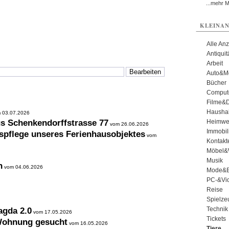
...mehr 
KLEINAN
Alle An
Antiqui
Arbeit
Auto&Mo
Bücher
Comput
Filme&
Haushal
 03.07.2026
us Schenkendorffstrasse 77
Heimwe
vom 26.06.2026
Immobil
spflege unseres Ferienhausobjektes
vom
Kontakt
Möbel&
Musik
n
vom 04.06.2026
Mode&B
PC-&Vid
Reise
Spielze
Technik
agda 2.0
vom 17.05.2026
Tickets
 Wohnung gesucht
vom 16.05.2026
Tiere