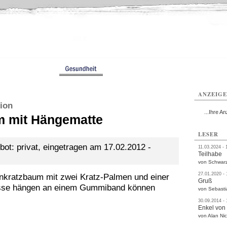
ißwasser
Weißwasser
Weißwasser
Weißwasser
Weißwasser
Weißwasser
rvice
Verkehr
Gesundheit
Kultur
Sport
Termine
ANZEIG
ion
...Ihre An
m mit Hängematte
LESER
bot: privat, eingetragen am 17.02.2012 -
11.03.2024 - 
Teilhabe
von Schwarz
27.01.2020 -
nkratzbaum mit zwei Kratz-Palmen und einer
Gruß
sse hängen an einem Gummiband können
von Sebasti
30.09.2014 -
Enkel von
von Alan Nic