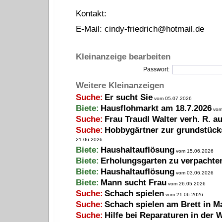
Kontakt:
E-Mail:
cindy-friedrich@hotmail.de
Kleinanzeige bearbeiten
Passwort:
Weitere Kleinanzeigen
Suche:
Er sucht Sie
vom 05.07.2026
Biete:
Hausflohmarkt am 18.7.2026
vom
Suche:
Frau Traudl Walter verh. R. a
Suche:
Hobbygärtner zur grundstück
21.06.2026
Biete:
Haushaltauflösung
vom 15.06.2026
Biete:
Erholungsgarten zu verpachte
Biete:
Haushaltauflösung
vom 03.06.2026
Biete:
Mann sucht Frau
vom 26.05.2026
Suche:
Schach spielen
vom 21.06.2026
Suche:
Schach spielen am Brett in M
Suche:
Hilfe bei Reparaturen in der