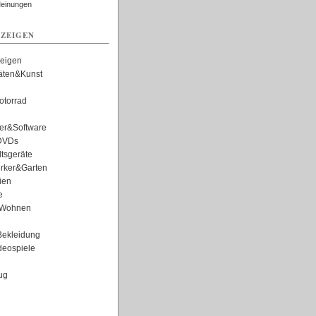
Meinungen
ZEIGEN
zeigen
täten&Kunst
torrad
er&Software
DVDs
tsgeräte
rker&Garten
ien
e
Wohnen
ekleidung
eospiele
ug