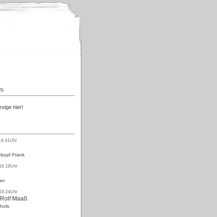
Kostenlos
EN
zeige hier!
19:41Uhr
kopf Frank
 16:19Uhr
an
 19:24Uhr
 Rolf Maaß
hols