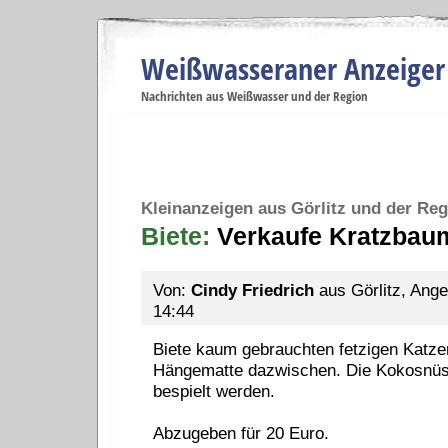
Weißwasseraner Anzeiger
Navigation
Nachrichten aus Weißwasser und der Region
Menüpunkte
Weißwasser
Weißwasser
Weißwasser
Weißwasser
We
Startseite
Politik
Gesellschaft
Wirtschaft
Se
Kleinanzeigen aus Görlitz und der Reg
Biete:
Verkaufe Kratzbau
Von:
Cindy Friedrich
aus Görlitz, Ange
14:44
Biete kaum gebrauchten fetzigen Katze
Hängematte dazwischen. Die Kokosnü
bespielt werden.
Abzugeben für 20 Euro.