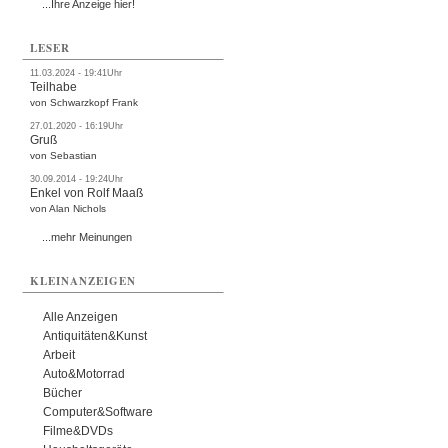
...Ihre Anzeige hier!
LESER
11.03.2024 - 19:41Uhr
Teilhabe
von Schwarzkopf Frank
27.01.2020 - 16:19Uhr
Gruß
von Sebastian
30.09.2014 - 19:24Uhr
Enkel von Rolf Maaß
von Alan Nichols
...mehr Meinungen
KLEINANZEIGEN
Alle Anzeigen
Antiquitäten&Kunst
Arbeit
Auto&Motorrad
Bücher
Computer&Software
Filme&DVDs