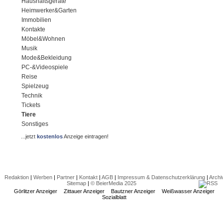
Haushaltsgeräte
Heimwerker&Garten
Immobilien
Kontakte
Möbel&Wohnen
Musik
Mode&Bekleidung
PC-&Videospiele
Reise
Spielzeug
Technik
Tickets
Tiere
Sonstiges
...jetzt
kostenlos
Anzeige eintragen!
Redaktion
|
Werben
|
Partner
|
Kontakt
|
AGB
|
Impressum & Datenschutzerklärung
|
Archi
Sitemap
|
© BeierMedia 2025
Görlitzer Anzeiger
Zittauer Anzeiger
Bautzner Anzeiger
Weißwasser Anzeiger
Sozialblatt