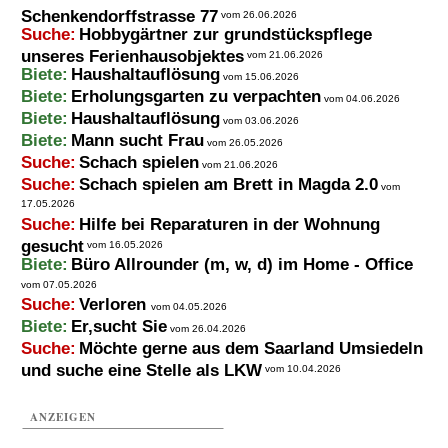
Schenkendorffstrasse 77
vom 26.06.2026
Suche:
Hobbygärtner zur grundstückspflege
unseres Ferienhausobjektes
vom 21.06.2026
Biete:
Haushaltauflösung
vom 15.06.2026
Biete:
Erholungsgarten zu verpachten
vom 04.06.2026
Biete:
Haushaltauflösung
vom 03.06.2026
Biete:
Mann sucht Frau
vom 26.05.2026
Suche:
Schach spielen
vom 21.06.2026
Suche:
Schach spielen am Brett in Magda 2.0
vom
17.05.2026
Suche:
Hilfe bei Reparaturen in der Wohnung
gesucht
vom 16.05.2026
Biete:
Büro Allrounder (m, w, d) im Home - Office
vom 07.05.2026
Suche:
Verloren
vom 04.05.2026
Biete:
Er,sucht Sie
vom 26.04.2026
Suche:
Möchte gerne aus dem Saarland Umsiedeln
und suche eine Stelle als LKW
vom 10.04.2026
ANZEIGEN