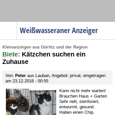
Navigation
Weißwasseraner Anzeiger
Startseite
Kleinanzeigen aus Görlitz und der Region
Menüpunkte
Biete:
Politik
Kätzchen suchen ein
Zuhause
Gesellschaft
Wirtschaft
Von:
Peter
aus Lauban, Angebot: privat, eingetragen
Service
am 23.12.2018 - 00:55
Verkehr
Kann nicht mehr warten!
Brauchen Haus + Garten
Gesundheit
Sehr nett, sterilisiert,
Kultur
entwurmt, gesund.
Haben einen Chip.
Sport