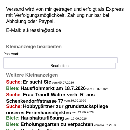
Termine
Versand wird von mir getragen und erfolgt als Express
mit Verfolgungsmöglichkeit. Zahlung nur bar bei
Kostenlos
Abholung oder Paypal.
E-Mail:
s.kressin@aol.de
Kleinanzeige bearbeiten
Passwort:
Weitere Kleinanzeigen
Suche:
Er sucht Sie
vom 05.07.2026
Biete:
Hausflohmarkt am 18.7.2026
vom 03.07.2026
Suche:
Frau Traudl Walter verh. R. aus
Schenkendorffstrasse 77
vom 26.06.2026
Suche:
Hobbygärtner zur grundstückspflege
unseres Ferienhausobjektes
vom 21.06.2026
Biete:
Haushaltauflösung
vom 15.06.2026
Biete:
Erholungsgarten zu verpachten
vom 04.06.2026