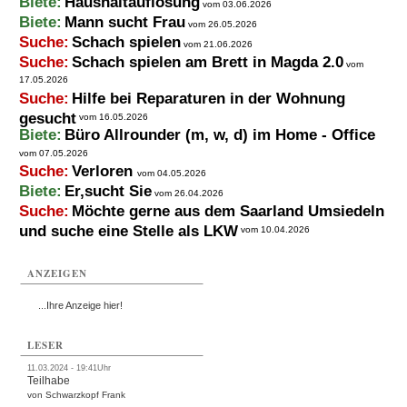
Biete:
Haushaltauflösung
vom 03.06.2026
Biete:
Mann sucht Frau
vom 26.05.2026
Suche:
Schach spielen
vom 21.06.2026
Suche:
Schach spielen am Brett in Magda 2.0
vom
17.05.2026
Suche:
Hilfe bei Reparaturen in der Wohnung
gesucht
vom 16.05.2026
Biete:
Büro Allrounder (m, w, d) im Home - Office
vom 07.05.2026
Suche:
Verloren
vom 04.05.2026
Biete:
Er,sucht Sie
vom 26.04.2026
Suche:
Möchte gerne aus dem Saarland Umsiedeln
und suche eine Stelle als LKW
vom 10.04.2026
ANZEIGEN
...Ihre Anzeige hier!
LESER
11.03.2024 - 19:41Uhr
Teilhabe
von Schwarzkopf Frank