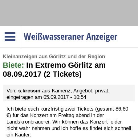
Navigation
Weißwasseraner Anzeiger
Startseite
Kleinanzeigen aus Görlitz und der Region
Menüpunkte
Biete:
Politik
In Extremo Görlitz am
08.09.2017 (2 Tickets)
Gesellschaft
Wirtschaft
Von:
s.kressin
aus Kamenz, Angebot: privat,
Service
eingetragen am 05.09.2017 - 10:54
Verkehr
Ich biete euch kurzfristig zwei Tickets (gesamt 86,60
€) für das Konzert am Freitag abend in der
Gesundheit
Landskronbrauerei. Wir können das Konzert leider
Kultur
nicht wahr nehmen und ich hoffe es findet sich schnell
ein Käufer.
Sport