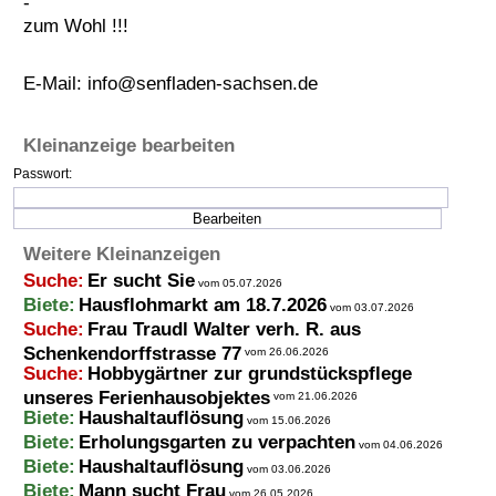
-
zum Wohl !!!
Termine
Kostenlos
E-Mail:
info@senfladen-sachsen.de
Kleinanzeige bearbeiten
Passwort:
Weitere Kleinanzeigen
Suche:
Er sucht Sie
vom 05.07.2026
Biete:
Hausflohmarkt am 18.7.2026
vom 03.07.2026
Suche:
Frau Traudl Walter verh. R. aus
Schenkendorffstrasse 77
vom 26.06.2026
Suche:
Hobbygärtner zur grundstückspflege
unseres Ferienhausobjektes
vom 21.06.2026
Biete:
Haushaltauflösung
vom 15.06.2026
Biete:
Erholungsgarten zu verpachten
vom 04.06.2026
Biete:
Haushaltauflösung
vom 03.06.2026
Biete:
Mann sucht Frau
vom 26.05.2026