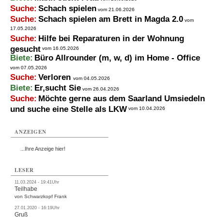
Suche:
Schach spielen
vom 21.06.2026
Suche:
Schach spielen am Brett in Magda 2.0
vom
17.05.2026
Suche:
Hilfe bei Reparaturen in der Wohnung
gesucht
vom 16.05.2026
Biete:
Büro Allrounder (m, w, d) im Home - Office
vom 07.05.2026
Suche:
Verloren
vom 04.05.2026
Biete:
Er,sucht Sie
vom 26.04.2026
Suche:
Möchte gerne aus dem Saarland Umsiedeln
und suche eine Stelle als LKW
vom 10.04.2026
ANZEIGEN
...Ihre Anzeige hier!
LESER
11.03.2024 - 19:41Uhr
Teilhabe
von Schwarzkopf Frank
27.01.2020 - 16:19Uhr
Gruß