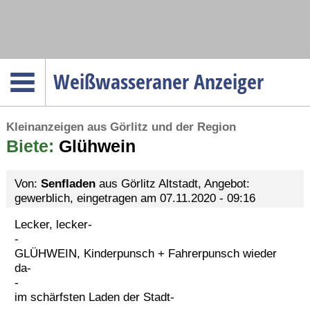
Navigation
Weißwasseraner Anzeiger
Startseite
Kleinanzeigen aus Görlitz und der Region
Menüpunkte
Biete:
Politik
Glühwein
Gesellschaft
Von:
Senfladen
aus Görlitz Altstadt, Angebot:
Wirtschaft
gewerblich, eingetragen am 07.11.2020 - 09:16
Service
Lecker, lecker-
Verkehr
-
GLÜHWEIN, Kinderpunsch + Fahrerpunsch wieder
Gesundheit
da-
-
Kultur
im schärfsten Laden der Stadt-
Sport