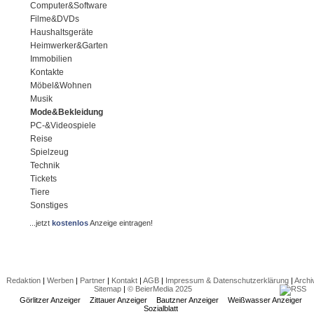
Computer&Software
Filme&DVDs
Haushaltsgeräte
Heimwerker&Garten
Immobilien
Kontakte
Möbel&Wohnen
Musik
Mode&Bekleidung
PC-&Videospiele
Reise
Spielzeug
Technik
Tickets
Tiere
Sonstiges
...jetzt
kostenlos
Anzeige eintragen!
Redaktion
|
Werben
|
Partner
|
Kontakt
|
AGB
|
Impressum & Datenschutzerklärung
|
Archi
Sitemap
|
© BeierMedia 2025
Görlitzer Anzeiger
Zittauer Anzeiger
Bautzner Anzeiger
Weißwasser Anzeiger
Sozialblatt