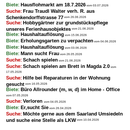
Biete:
Hausflohmarkt am 18.7.2026
vom 03.07.2026
Suche:
Frau Traudl Walter verh. R. aus
Schenkendorffstrasse 77
vom 26.06.2026
Suche:
Hobbygärtner zur grundstückspflege
unseres Ferienhausobjektes
vom 21.06.2026
Biete:
Haushaltauflösung
vom 15.06.2026
Biete:
Erholungsgarten zu verpachten
vom 04.06.2026
Biete:
Haushaltauflösung
vom 03.06.2026
Biete:
Mann sucht Frau
vom 26.05.2026
Suche:
Schach spielen
vom 21.06.2026
Suche:
Schach spielen am Brett in Magda 2.0
vom
17.05.2026
Suche:
Hilfe bei Reparaturen in der Wohnung
gesucht
vom 16.05.2026
Biete:
Büro Allrounder (m, w, d) im Home - Office
vom 07.05.2026
Suche:
Verloren
vom 04.05.2026
Biete:
Er,sucht Sie
vom 26.04.2026
Suche:
Möchte gerne aus dem Saarland Umsiedeln
und suche eine Stelle als LKW
vom 10.04.2026