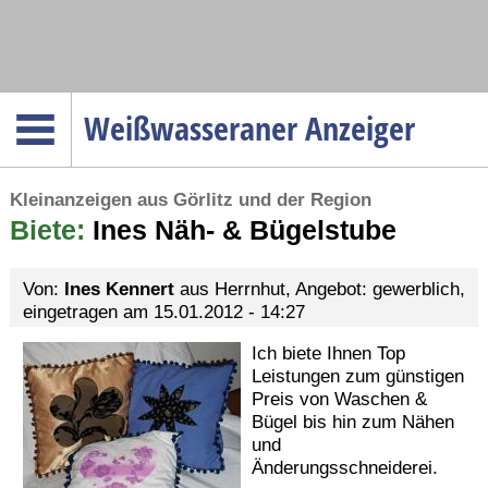
Navigation
Weißwasseraner Anzeiger
Startseite
Kleinanzeigen aus Görlitz und der Region
Menüpunkte
Biete:
Politik
Ines Näh- & Bügelstube
Gesellschaft
Von:
Ines Kennert
aus Herrnhut, Angebot: gewerblich,
Wirtschaft
eingetragen am 15.01.2012 - 14:27
Service
Ich biete Ihnen Top
Verkehr
Leistungen zum günstigen
Preis von Waschen &
Gesundheit
Bügel bis hin zum Nähen
und
Kultur
Änderungsschneiderei.
Sport