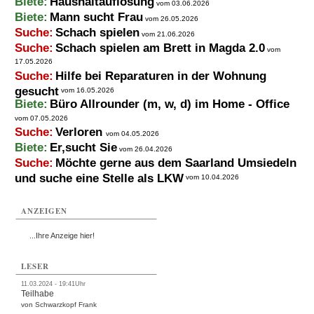
Biete:
Haushaltauflösung
vom 03.06.2026
Biete:
Mann sucht Frau
vom 26.05.2026
Suche:
Schach spielen
vom 21.06.2026
Suche:
Schach spielen am Brett in Magda 2.0
vom
17.05.2026
Suche:
Hilfe bei Reparaturen in der Wohnung
gesucht
vom 16.05.2026
Biete:
Büro Allrounder (m, w, d) im Home - Office
vom 07.05.2026
Suche:
Verloren
vom 04.05.2026
Biete:
Er,sucht Sie
vom 26.04.2026
Suche:
Möchte gerne aus dem Saarland Umsiedeln
und suche eine Stelle als LKW
vom 10.04.2026
ANZEIGEN
...Ihre Anzeige hier!
LESER
11.03.2024 - 19:41Uhr
Teilhabe
von Schwarzkopf Frank