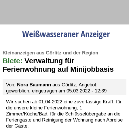
Navigation
Weißwasseraner Anzeiger
Startseite
Kleinanzeigen aus Görlitz und der Region
Menüpunkte
Biete:
Politik
Verwaltung für
Ferienwohnung auf Minijobbasis
Gesellschaft
Wirtschaft
Von:
Nora Baumann
aus Görlitz, Angebot:
Service
gewerblich, eingetragen am 05.03.2022 - 12:39
Verkehr
Wir suchen ab 01.04.2022 eine zuverlässige Kraft, für
die unsere kleine Ferienwohnung, 1
Gesundheit
Zimmer/Küche/Bad, für die Schlüsselübergabe an die
Kultur
Feriengäste und Reinigung der Wohnung nach Abreise
der Gäste.
Sport