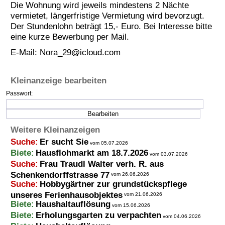
Die Wohnung wird jeweils mindestens 2 Nächte
Termine
vermietet, längerfristige Vermietung wird bevorzugt.
Der Stundenlohn beträgt 15,- Euro. Bei Interesse bitte
Kostenlos
eine kurze Bewerbung per Mail.
E-Mail:
Nora_29@icloud.com
Kleinanzeige bearbeiten
Passwort:
Weitere Kleinanzeigen
Suche:
Er sucht Sie
vom 05.07.2026
Biete:
Hausflohmarkt am 18.7.2026
vom 03.07.2026
Suche:
Frau Traudl Walter verh. R. aus
Schenkendorffstrasse 77
vom 26.06.2026
Suche:
Hobbygärtner zur grundstückspflege
unseres Ferienhausobjektes
vom 21.06.2026
Biete:
Haushaltauflösung
vom 15.06.2026
Biete:
Erholungsgarten zu verpachten
vom 04.06.2026